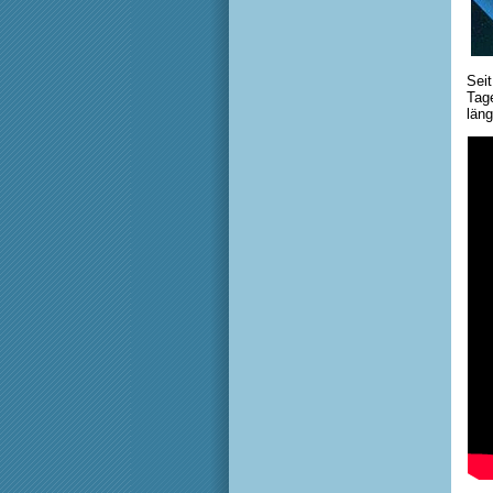
Seit
Tage
läng