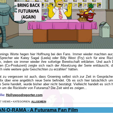
enings Worte hegen hier Hoffnung bei den Fans. Immer wieder machten auc
Sprecher wie Katey Sagal (Leela) oder Billy West (Fry) sich für eine Rüc
k, indem sie immer wieder ihre sofortige Bereitschaft erklärten. Und auch 
en (Co-Produzent) zeigte sich nach der Absetzung der Serie enttäuscht, d
h viele weitere gute Geschichten zu erzählen" hätten.
ht zu vergessen ist auch, dass Groening selbst sich zur Zeit in Gespräche
lix über eine angeblich neue Serie befindet. Ob es sich hier tatsächlich um
 Serie handelt, wurde bisher aber nicht bestätigt. Vielleicht handelt es sich h
 um die Rückkehr von Futurama? Die Zeit wird es zeigen...
lle:
Hollywoodreporter.com
7 VIEWS • KATEGORIEN:
ALLGEMEIN
AN-O-RAMA - A Futurama Fan Film