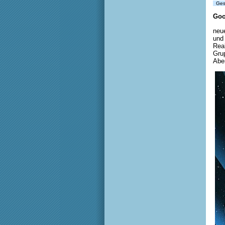
Gesc
Goo
neue
und 
Rea
Gru
Aben