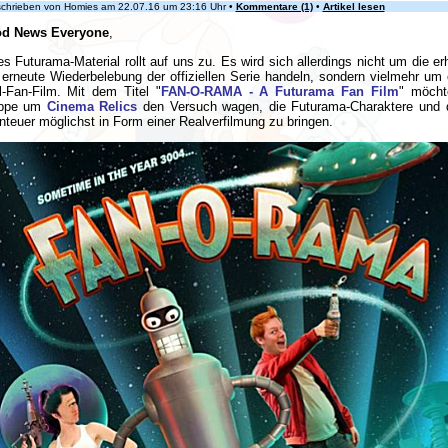
hrieben von Homies am 22.07.16 um 23:16 Uhr •
Kommentare (1)
•
Artikel lesen
d News Everyone
,
s Futurama-Material rollt auf uns zu. Es wird sich allerdings nicht um die er
erneute Wiederbelebung der offiziellen Serie handeln, sondern vielmehr um 
l-Fan-Film. Mit dem Titel "
FAN-O-RAMA - A Futurama Fan Film
" möcht
ppe um
Cinema Relics
den Versuch wagen, die Futurama-Charaktere und 
teuer möglichst in Form einer Realverfilmung zu bringen.