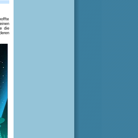
hoffte
einen
e die
deren