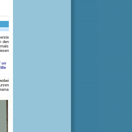
erste
n den
emals
iesen
d on
. We
wobei
urzen
urama