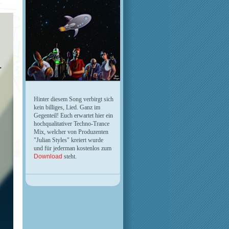
Hinter diesem Song verbirgt sich
kein billiges, Lied. Ganz im
Gegenteil! Euch erwartet hier ein
hochqualitativer Techno-Trance
Mix, welcher von Produzenten
"Julian Styles" kreiert wurde
und für jederman kostenlos zum
.
Download
steht