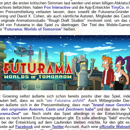
r jetzt die ersten kritischen Stimmen laut werden und einen billigen Abklats
nchises befürchten, haben
Fox Interactive
und die App-Entwickler
TinyCo.
in
ten Pressemitteilung verlauten lassen, dass sowohl die Futurama-Gründer
ening und David X. Cohen, als auch sämtliche Autoren, Mitglieder des Cast
originale Animationsstudio "Rough Draft Studios" involviert sind, um das 
ühl von Futurama in das Spiel zu übertragen. Der Titel des Mobile-Games
i "
Futurama: Worlds of Tomorrow
" heißen.
t Groening selbst äußerte sich schon bereits positiv über das Spiel, ind
lauten ließ, dass es sich "
wie Futurama anfühlt
". Auch Mitbegründer Dav
en äußerte sich in der Pressemitteilung, dass man
"
brand neue Geschi
 den originalen Autoren, Casts und Zeichnern habe
"
und das dies der
"
urama-Deal
"
sei. Noch steht das Spiel allerdings in der Entwicklungsp
ss es noch keinen Erscheinungsdatum gibt. Es solle allerdings "bald" ersche
 bei der Entwicklung auf dem Laufenden bleiben möchte, für den gibt es
seite auf
Facebook
und einen
Twitter
-Account. Auch eine
offizielle Websei