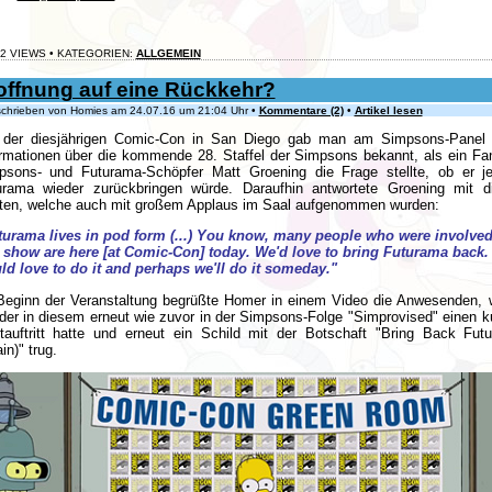
2 VIEWS • KATEGORIEN:
ALLGEMEIN
offnung auf eine Rückkehr?
hrieben von Homies am 24.07.16 um 21:04 Uhr •
Kommentare (2)
•
Artikel lesen
 der diesjährigen Comic-Con in San Diego gab man am Simpsons-Panel 
ormationen über die kommende 28. Staffel der Simpsons bekannt, als ein Fa
psons- und Futurama-Schöpfer Matt Groening die Frage stellte, ob er j
urama wieder zurückbringen würde. Daraufhin antwortete Groening mit d
ten, welche auch mit großem Applaus im Saal aufgenommen wurden:
turama lives in pod form (...) You know, many people who were involve
t show are here [at Comic-Con] today. We'd love to bring Futurama back
ld love to do it and perhaps we'll do it someday."
Beginn der Veranstaltung begrüßte Homer in einem Video die Anwesenden, 
er in diesem erneut wie zuvor in der Simpsons-Folge "Simprovised" einen k
tauftritt hatte und erneut ein Schild mit der Botschaft "Bring Back Fut
in)" trug.