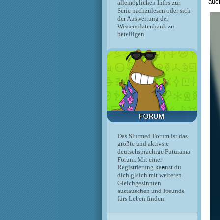
auch
allemöglichen Infos zur
Serie nachzulesen oder sich
der Ausweitung der
Wissensdatenbank zu
beteiligen
Das Slurmed Forum ist das
größte und aktivste
deutschsprachige Futurama-
Forum. Mit einer
Registrierung kannst du
dich gleich mit weiteren
Gleichgesinnten
austauschen und Freunde
fürs Leben finden.