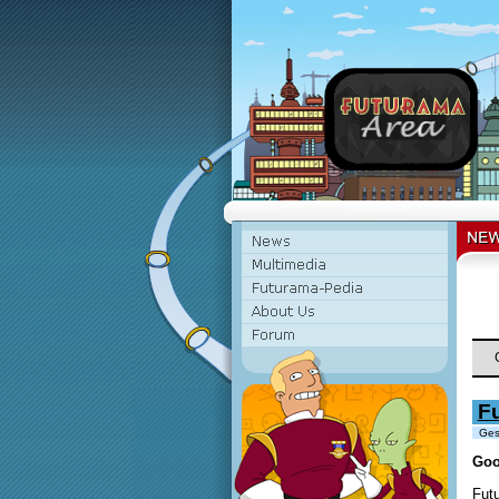
F
Gesc
Goo
Fut