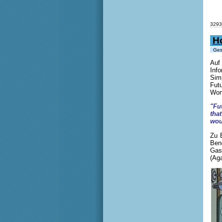
3293
H
Gesc
Auf
Inf
Sim
Fut
Wor
"Fu
tha
wou
Zu 
Bend
Gas
(Aga