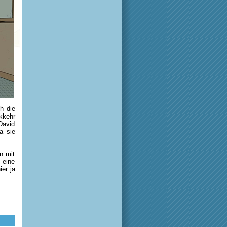
h die
kkehr
David
a sie
n mit
 eine
ier ja