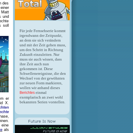
ch des
 einer
 Matt
s und
echte
 soll
Für jede Fernsehserie kommt
irgendwann der Zeitpunkt,
an dem sie sich verändern
und mit der Zeit gehen muss,
um den Schritt in Richtung
Zukunft einzuleiten. Nur
muss sie auch wissen, dass
ihre Zeit auch nun
gekommen ist. Diese
Schwellenereignisse, die den
Wechsel von der gewöhnten
zur neuen Form markieren,
wollen wir anhand dieses
einmal
Berichtes
exemplarisch an zwei wohl
em er
bekannten Serien vorstellen.
id X.
chten
echte
hase,
inen.
 eine
te
als