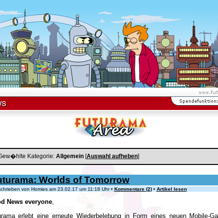
Gew�hlte Kategorie:
Allgemein
[
Auswahl aufheben
]
uturama: Worlds of Tomorrow
hrieben von Homies am 23.02.17 um 11:18 Uhr •
Kommentare (2)
•
Artikel lesen
d News everyone
,
urama erlebt eine erneute Wiederbelebung in Form eines neuen Mobile-G