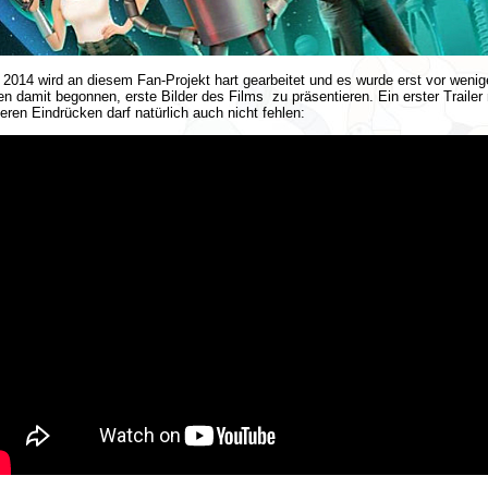
 2014 wird an diesem Fan-Projekt hart gearbeitet und es wurde erst vor wenig
n damit begonnen, erste Bilder des Films zu präsentieren. Ein erster Trailer 
eren Eindrücken darf natürlich auch nicht fehlen: