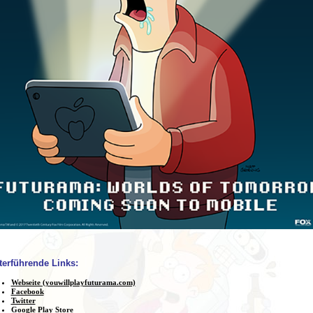
terführende Links:
Webseite (youwillplayfuturama.com)
Facebook
Twitter
Google Play Store