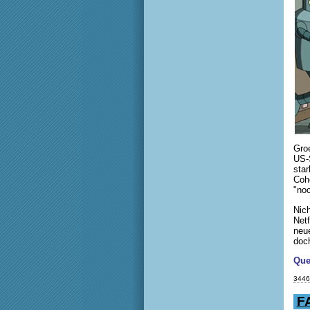
Gro
US-
star
Coh
"noc
Nic
Netf
neue
doch
Que
3446
F