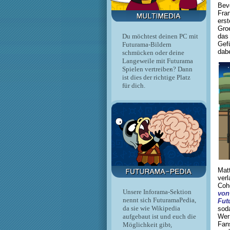
Bevo
Fra
ers
Gro
das 
Du möchtest deinen PC mit
Gef
Futurama-Bildern
dabe
schmücken oder deine
Langeweile mit Futurama
Spielen vertreiben? Dann
ist dies der richtige Platz
für dich.
Mat
ver
Coh
Unsere Inforama-Sektion
von
nennt sich FuturamaPedia,
Fut
da sie wie Wikipedia
soda
aufgebaut ist und euch die
Wer
Fan
Möglichkeit gibt,