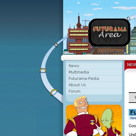
Fu
Gesc
Goo
Und 