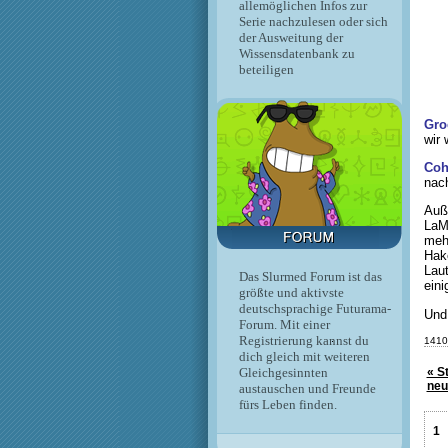
allemöglichen Infos zur
Serie nachzulesen oder sich
der Ausweitung der
Wissensdatenbank zu
beteiligen
Gro
wir 
Coh
nach
Auße
LaMa
mehr
Hake
Laut
Das Slurmed Forum ist das
eini
größte und aktivste
deutschsprachige Futurama-
Und 
Forum. Mit einer
Registrierung kannst du
1410
dich gleich mit weiteren
« S
Gleichgesinnten
neu
austauschen und Freunde
fürs Leben finden.
1