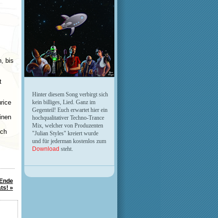
, bis
t
Hinter diesem Song verbirgt sich
kein billiges, Lied. Ganz im
rice
Gegenteil! Euch erwartet hier ein
inen
hochqualitativer Techno-Trance
Mix, welcher von Produzenten
ich
"Julian Styles" kreiert wurde
und für jederman kostenlos zum
.
Download
steht
 Ende
ts! »