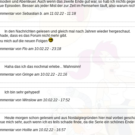
isoden und Abenteuer. Auch wenn das zweite Ende gut war, so hab ich nichts geg
ue Episoden. Besser als jeder Mist der zur Zeit im Fernsehen läuft, also warum nic
mmentar von Sebastian b. am 11.02.22 - 11:18
In den Nachrichten gelesen und gleich mal nach Jahren wieder hergeschaut.
hade, dass es das Forum nicht mehr gibt.
eu mich auf die neuen Folgen
mmentar von Flo am 10.02.22 - 23:18
Haha das ich das nochmal erlebe... Wahnsinn!
mmentar von Gringe am 10.02.22 - 21:16
Ich bin sehr gehyped!
mmentar von Winslow am 10.02.22 - 17:52
Heute morgen schon gelesen und aus Nostalgiegründen hier mal vorbei gescha
eue mich sehr, auch wenn ich es teils schade finde, da die Serie ein schönes Ende 
mmentar von Hollie am 10.02.22 - 16:57