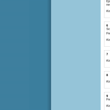
Ep
ne
Ko
6
Sc
Fr
Ko
7
Ko
8
Ko
9
Fr
Ko