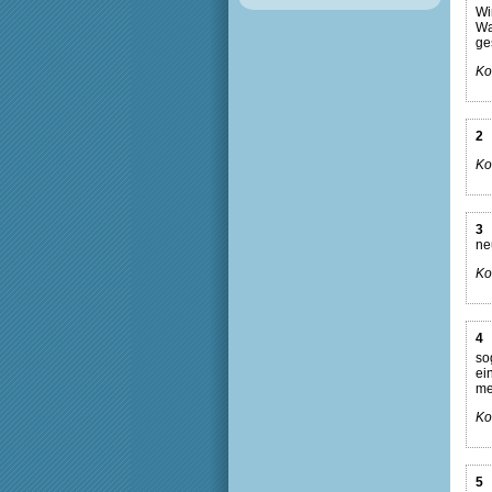
Wi
Wa
ge
Ko
2
Ko
3
ne
Ko
4
so
ei
me
Ko
5