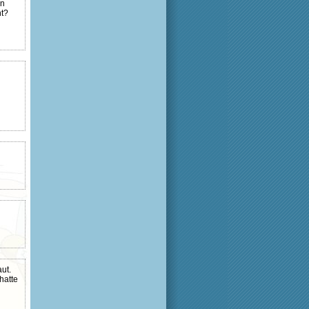
en
ht?
ut.
hatte