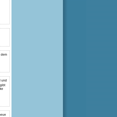
t dem
d und
gibt
ke
neue