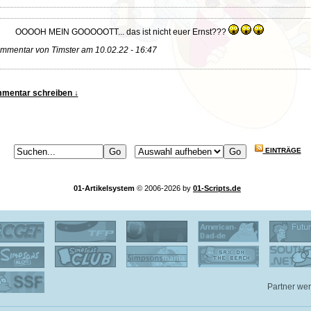
OOOOH MEIN GOOOOOTT... das ist nicht euer Ernst???
mmentar von Timster am 10.02.22 - 16:47
mentar schreiben ↓
EINTRÄGE
01-Artikelsystem
© 2006-2026 by
01-Scripts.de
Partner we