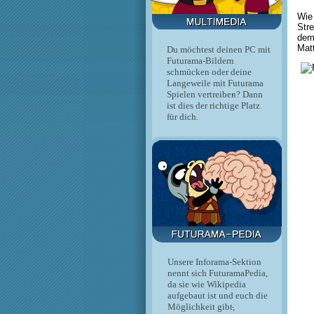
Wie
Str
de
Mat
Du möchtest deinen PC mit
Futurama-Bildern
schmücken oder deine
Langeweile mit Futurama
Spielen vertreiben? Dann
ist dies der richtige Platz
für dich.
Unsere Inforama-Sektion
nennt sich FuturamaPedia,
da sie wie Wikipedia
aufgebaut ist und euch die
Möglichkeit gibt,