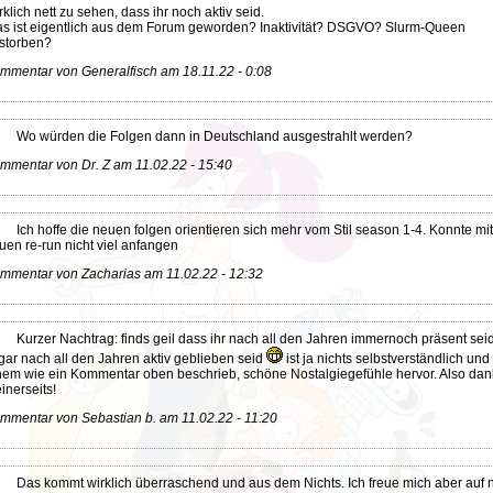
rklich nett zu sehen, dass ihr noch aktiv seid.
s ist eigentlich aus dem Forum geworden? Inaktivität? DSGVO? Slurm-Queen
storben?
mmentar von Generalfisch am 18.11.22 - 0:08
Wo würden die Folgen dann in Deutschland ausgestrahlt werden?
mmentar von Dr. Z am 11.02.22 - 15:40
Ich hoffe die neuen folgen orientieren sich mehr vom Stil season 1-4. Konnte mi
uen re-run nicht viel anfangen
mmentar von Zacharias am 11.02.22 - 12:32
Kurzer Nachtrag: finds geil dass ihr nach all den Jahren immernoch präsent sei
gar nach all den Jahren aktiv geblieben seid
ist ja nichts selbstverständlich und 
nem wie ein Kommentar oben beschrieb, schöne Nostalgiegefühle hervor. Also dan
inerseits!
mmentar von Sebastian b. am 11.02.22 - 11:20
Das kommt wirklich überraschend und aus dem Nichts. Ich freue mich aber auf 