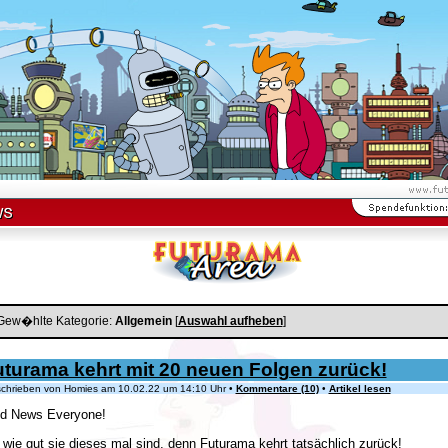
Gew�hlte Kategorie:
Allgemein
[
Auswahl aufheben
]
turama kehrt mit 20 neuen Folgen zurück!
hrieben von Homies am 10.02.22 um 14:10 Uhr •
Kommentare (10)
•
Artikel lesen
d News Everyone!
wie gut sie dieses mal sind, denn Futurama kehrt tatsächlich zurück!