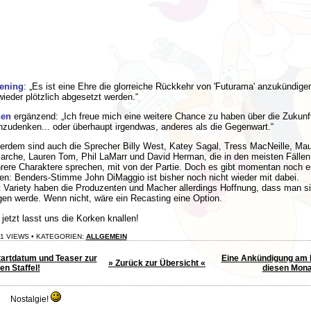
ening
: „Es ist eine Ehre die glorreiche Rückkehr von 'Futurama' anzukündigen
wieder plötzlich abgesetzt werden.“
en
ergänzend: „Ich freue mich eine weitere Chance zu haben über die Zukunf
zudenken... oder überhaupt irgendwas, anderes als die Gegenwart.“
rdem sind auch die Sprecher Billy West, Katey Sagal, Tress MacNeille, Mau
rche, Lauren Tom, Phil LaMarr und David Herman, die in den meisten Fällen
ere Charaktere sprechen, mit von der Partie.
Doch es gibt momentan noch e
n: Benders-Stimme John DiMaggio ist bisher noch nicht wieder mit dabei.
 Variety haben die Produzenten und Macher allerdings Hoffnung, dass man s
gen werde. Wenn nicht, wäre ein Recasting eine Option.
jetzt lasst uns die Korken knallen!
1 VIEWS • KATEGORIEN:
ALLGEMEIN
tartdatum und Teaser zur
Eine Ankündigung am
» Zurück zur Übersicht «
en Staffel!
diesen Mona
Nostalgie!