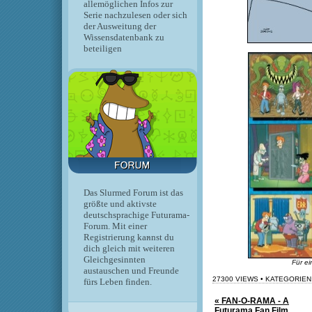
allemöglichen Infos zur
Serie nachzulesen oder sich
der Ausweitung der
Wissensdatenbank zu
beteiligen
Das Slurmed Forum ist das
größte und aktivste
deutschsprachige Futurama-
Forum. Mit einer
Registrierung kannst du
dich gleich mit weiteren
Gleichgesinnten
Für ei
austauschen und Freunde
27300 VIEWS • KATEGORIEN
fürs Leben finden.
« FAN-O-RAMA - A
Futurama Fan Film