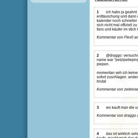
1
ich habs ja geahnt.
enttäuschung und dann 
kalender noch schneller
sich nicht mal offiziell 
fans und käufer im stich
Kommentar von Flex0 am
2
@draggo: versuchs 
name war "petzipelleping
piepen.
momentan seh ich keinen 
sofort zuschlagen. ander
brutal
Kommentar von zeitreise
3
wo kauft man die u
Kommentar von draggo a
4
das ist wirklich se